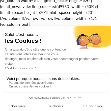
[vc_column width= »1/1″][minti_spacer height= »20″]
[minti_newdivider line_color= »#fd9933″ width= »50% »]
[minti_spacer height= »20″][minti_spacer height= »20″]
[/vc_column][/vc_row][vc_row][vc_column width= »1/1″]
[vc_column_text]
Ainsi, pour 2018, la stratégie seo doit pleinement intégrer des
actions de référencement naturel adaptées pour le mobile
index. En bref, un site non adapté aux mobiles et ne possédant
pas d’actions seo favorisant le référencement de la version
mobile de votre site risque fortement de passer sous le radar.
Surveillez vos positions, volumes d’impressions, clics et
améliorez votre référencement
!
[/vc_column_text][minti_spacer][minti_newdivider
line_color= »#fd9933″ width= »50% »][/vc_column][/vc_row]
[vc_row][vc_column width= »2/3″][minti_spacer]
[vc_column_text]