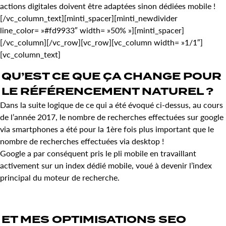
actions digitales doivent être adaptées sinon dédiées mobile !
[/vc_column_text][minti_spacer][minti_newdivider
line_color= »#fd9933″ width= »50% »][minti_spacer]
[/vc_column][/vc_row][vc_row][vc_column width= »1/1″]
[vc_column_text]
QU’EST CE QUE ÇA
CHANGE
POUR
LE
RÉFÉRENCEMENT NATUREL
?
Dans la suite logique de ce qui a été évoqué ci-dessus, au cours
de l’année 2017, le nombre de recherches effectuées sur google
via smartphones a été pour la 1
ère
fois plus important que le
nombre de recherches effectuées via desktop !
Google a par conséquent pris le pli mobile en travaillant
activement sur un index dédié mobile, voué à devenir l’index
principal du moteur de recherche.
ET MES
OPTIMISATIONS SEO