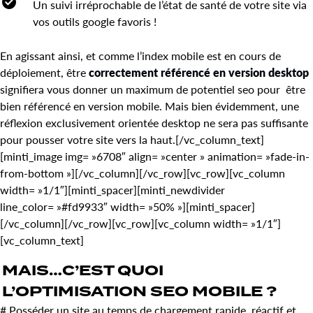
Un suivi irréprochable de l’état de santé de votre site via
vos outils google favoris !
En agissant ainsi, et comme l’index mobile est en cours de
déploiement, être
correctement référencé en version desktop
signifiera vous donner un maximum de potentiel seo pour être
bien référencé en version mobile. Mais bien évidemment, une
réflexion exclusivement orientée desktop ne sera pas suffisante
pour pousser votre site vers la haut.
[/vc_column_text]
[minti_image img= »6708″ align= »center » animation= »fade-in-
from-bottom »][/vc_column][/vc_row][vc_row][vc_column
width= »1/1″][minti_spacer][minti_newdivider
line_color= »#fd9933″ width= »50% »][minti_spacer]
[/vc_column][/vc_row][vc_row][vc_column width= »1/1″]
[vc_column_text]
MAIS…C’EST QUOI
L’
OPTIMISATION SEO MOBILE
?
# Posséder un site au temps de chargement rapide, réactif et