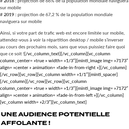
#
2018 :
projection de 66% de la population mondiale naviguera
sur mobile
#
2019 :
projection de 67,2 % de la population mondiale
naviguera sur mobile
Ainsi, si votre part de trafic web est encore limitée sur mobile,
attendez-vous à voir la répartition desktop / mobile s’inverser
au cours des prochains mois, sans que vous puissiez faire quoi
que ce soit !
[/vc_column_text][/vc_column][vc_column
column_center= »true » width= »1/3″][minti_image img= »7173″
align= »center » animation= »fade-in-from-right »][/vc_column]
[/vc_row][vc_row][vc_column width= »1/1″][minti_spacer]
[/vc_column][/vc_row][vc_row][vc_column
column_center= »true » width= »1/3″][minti_image img= »7172″
align= »center » animation= »fade-in-from-left »][/vc_column]
[vc_column width= »2/3″][vc_column_text]
UNE
AUDIENCE
POTENTIELLE
AFFOLANTE
!