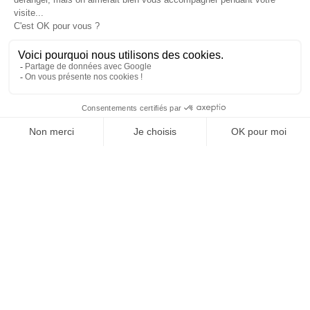
Rééquilibrage du netlinking interne
Enrichissement de contenus optimisé SEO des pages
principales
Et la mise en place d’un abonnement mensuel sur le site
eCommerce de suivi et optimisations techniques,
d’enrichissement de contenus et de suivi des liens
entrants/sortants.
Croissance du site en 2023 par rapport à 2022 :
Trafic en provenance du SEO : +24%
CA en provenance du SEO : +56%
VOIR LE K