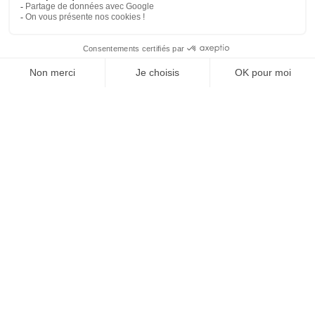
Agence digitale Strasbourg – Grand Est
18 avenue du général Castelnau – 67000 Strasbourg
+33 (0)3 67 29 01 30
Agence digitale Lille / Douai – Hauts de
France
Douai Trade Center – 100 rue Pierre Dubois – 59500 Douai
+33 (0)3 66 87 08 85
Experts Référencement web
K4 est une agence digitale experte dans les métiers du référencement
naturel (SEO) et la production de contenus à destination des réseaux