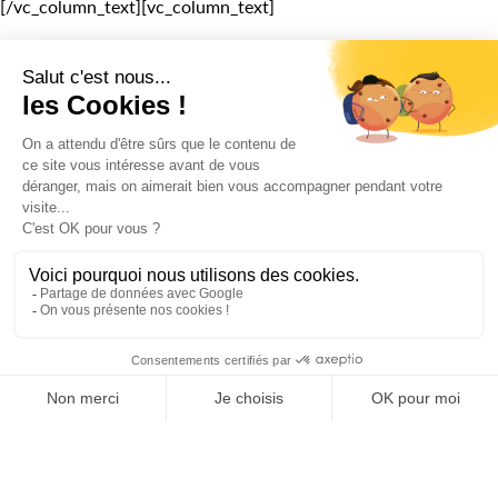
[/vc_column_text][vc_column_text]
En 2018, penser mobile, c’est penser réseaux sociaux.
En 2018,
penser réseaux sociaux
, c’est penser mobile !
[/vc_column_text][/vc_column][/vc_row][vc_row][vc_column
width= »1/1″][minti_spacer][minti_newdivider
line_color= »#fd9933″ width= »50% »][minti_spacer]
[/vc_column][/vc_row][vc_row][vc_column width= »2/3″]
[vc_column_text]
Mobile et social media, en savoir plus
[/vc_column_text][/vc_column][vc_column
column_center= »true » width= »1/3″][minti_button
link= »https://www.k4tegori.fr/contact/ » color= »color-6″
size= »full » border_radius= »0px »]> NOUS
CONTACTER[/minti_button][/vc_column][/vc_row][vc_row]
[vc_column width= »1/1″][vc_column_text]
ALLONS PLUS LOIN