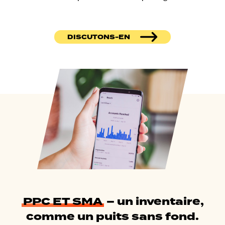
DISCUTONS-EN
PPC ET SMA
– un inventaire,
comme un puits sans fond.