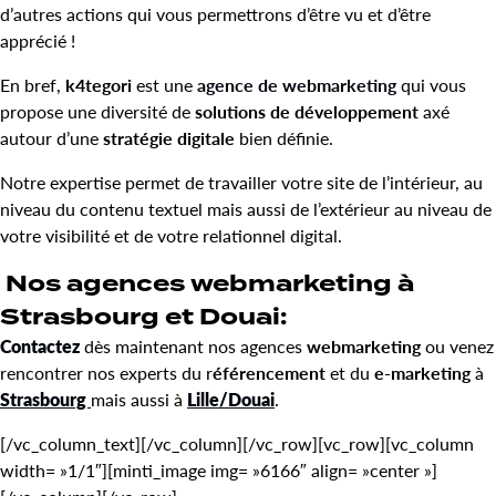
d’autres actions qui vous permettrons d’être vu et d’être
apprécié !
En bref,
k4tegori
est une
agence de webmarketing
qui vous
propose une diversité de
solutions de développement
axé
autour d’une
stratégie digitale
bien définie.
Notre expertise permet de travailler votre site de l’intérieur, au
niveau du contenu textuel mais aussi de l’extérieur au niveau de
votre visibilité et de votre relationnel digital.
Nos agences webmarketing à
Strasbourg et Douai:
Contactez
dès maintenant nos agences
webmarketing
ou venez
rencontrer nos experts du r
éférencement
et du
e-marketing
à
Strasbourg
mais aussi à
Lille/Douai
.
[/vc_column_text][/vc_column][/vc_row][vc_row][vc_column
width= »1/1″][minti_image img= »6166″ align= »center »]