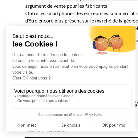
argument de vente pour les fabricants
!
Outre les smartphones, les entreprises commerciali
d’être encore plus présent sur le marché de la géoloca
Google n’a très certainement pas dit son dernier mot
Apple n’a qu’à bien se tenir : la concurrence est ple
Source :
Search Engine Land
.
[fblike]
Tweeter
Save
[/vc_column_text][/vc_column][/vc_row]
Ceci es