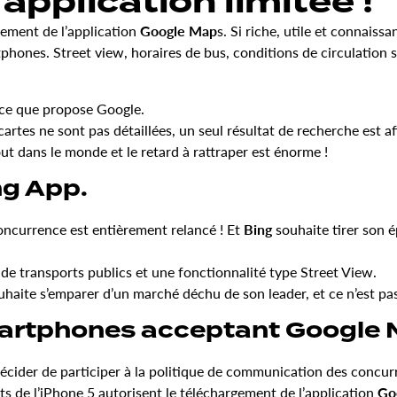
application limitée !
rgement de l’application
Google Map
s. Si riche, utile et connais
tphones. Street view, horaires de bus, conditions de circulation 
 ce que propose Google.
artes ne sont pas détaillées, un seul résultat de recherche est af
ut dans le monde et le retard à rattraper est énorme !
ng App.
concurrence est entièrement relancé ! Et
Bing
souhaite tirer son é
 de transports publics et une fonctionnalité type Street View.
uhaite s’emparer d’un marché déchu de son leader, et ce n’est p
martphones acceptant Google 
décider de participer à la politique de communication des concurr
ts de l’iPhone 5
autorisent le téléchargement de l’application
Go