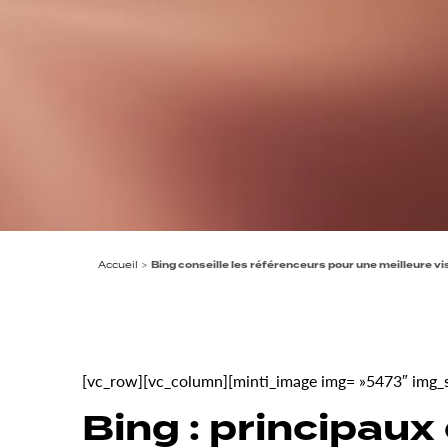
Accueil
>
Bing conseille les référenceurs pour une meilleure vis
[vc_row][vc_column][minti_image img= »5473″ img_siz
Bing : principaux