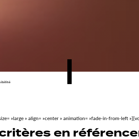
ibilité
e= »large » align= »center » animation= »fade-in-from-left »][
 critères en référenc