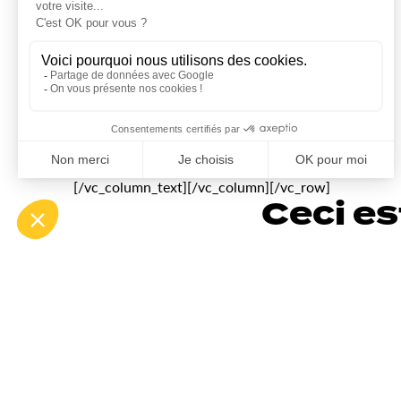
Source :
WebRankInfo
+Marc Buchlin
est l’auteur de cet article.
[fblike]
Tweeter
[/vc_column_text][/vc_column][/vc_row]
Ceci es