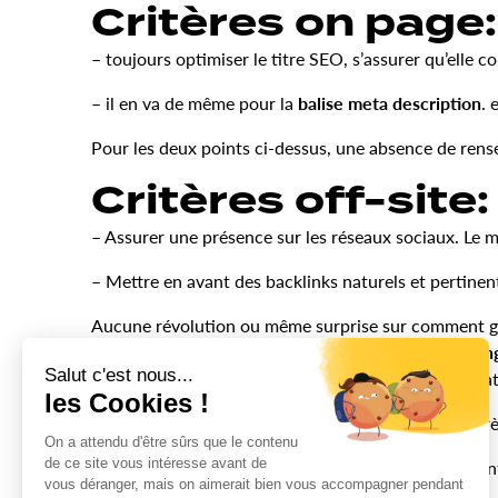
Critères on page:
– toujours optimiser le titre SEO, s’assurer qu’elle 
– il en va de même pour la
balise meta description
. 
Pour les deux points ci-dessus, une absence de re
Critères off-site:
– Assurer une présence sur les réseaux sociaux. Le m
– Mettre en avant des backlinks naturels et pertinen
Aucune révolution ou même surprise sur comment g
Nous avons pourtant jugé intéressant d’aborder
Bin
Rien de bien surprenant au niveau des recommandat
Il s’agit là plus d’assurer une présence à l’esprit au
Pour autant, malgré une part de marché relativement 