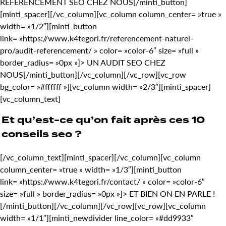
REFERENCEMENT SEO CHEZ NOUS[/minti_button]
[minti_spacer][/vc_column][vc_column column_center= »true »
width= »1/2″][minti_button
link= »https://www.k4tegori.fr/referencement-naturel-
pro/audit-referencement/ » color= »color-6″ size= »full »
border_radius= »0px »]> UN AUDIT SEO CHEZ
NOUS[/minti_button][/vc_column][/vc_row][vc_row
bg_color= »#ffffff »][vc_column width= »2/3″][minti_spacer]
[vc_column_text]
Et qu’est-ce qu’on fait après ces 10
conseils seo ?
[/vc_column_text][minti_spacer][/vc_column][vc_column
column_center= »true » width= »1/3″][minti_button
link= »https://www.k4tegori.fr/contact/ » color= »color-6″
size= »full » border_radius= »0px »]> ET BIEN ON EN PARLE !
[/minti_button][/vc_column][/vc_row][vc_row][vc_column
width= »1/1″][minti_newdivider line_color= »#dd9933″