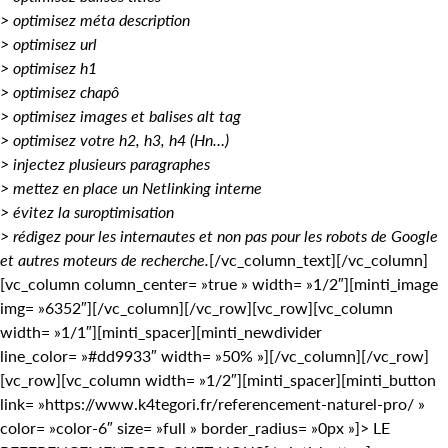
> optimisez méta description
> optimisez url
> optimisez h1
> optimisez chapô
> optimisez images et balises alt tag
> optimisez votre h2, h3, h4 (Hn…)
> injectez plusieurs paragraphes
> mettez en place un Netlinking interne
> évitez la suroptimisation
> rédigez pour les internautes et non pas pour les robots de Google
et autres moteurs de recherche.
[/vc_column_text][/vc_column]
[vc_column column_center= »true » width= »1/2″][minti_image
img= »6352″][/vc_column][/vc_row][vc_row][vc_column
width= »1/1″][minti_spacer][minti_newdivider
line_color= »#dd9933″ width= »50% »][/vc_column][/vc_row]
[vc_row][vc_column width= »1/2″][minti_spacer][minti_button
link= »https://www.k4tegori.fr/referencement-naturel-pro/ »
color= »color-6″ size= »full » border_radius= »0px »]> LE