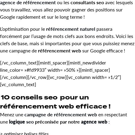
agence de référencement
ou les
consultants seo
avec lesquels
vous travaillez, vous allez pouvoir gagner des positions sur
Google rapidement et sur le long terme !
L’optimisation pour le
référencement naturel
passera
forcément par l’usage de mots clefs aux bons endroits. Voici les
clefs de base, mais si importantes pour que vous puissiez menez
une campagne de
référencement web
sur Google efficace !
[/vc_column_text][minti_spacer][minti_newdivider
line_color= »#fd9933″ width= »50% »][minti_spacer]
[/vc_column][/vc_row][vc_row][vc_column width= »1/2″]
[vc_column_text]
10 conseils seo
pour un
référencement web efficace !
Menez une
campagne de référencement web
en respectant
une
logique
seo
préconisée par
notre
agence web
:
> optimisez balises titles