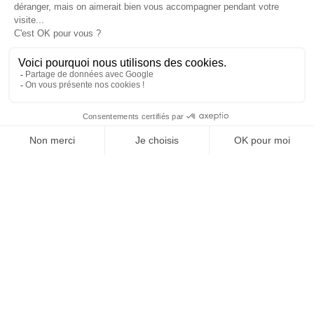
K4 pour une
APPROCHE GLOBALE
de la refonte
La diversité des profils présents chez K4 permet de fournir une
approche holistique de la refonte de site, allant des aspects
graphiques et rédactionnels à des éléments plus structurels ou
relatifs au SEO. Cette approche globale nous permet d’opérer
des changements poussés et d’optimiser le retour sur
investissement des entreprises.
Que cela soit pour une refonte graphique, SEO ou plus
structurelle, K4 part toujours du même objectif : générer plus
de trafic qualifié et plus de conversions, faire du site Internet un
levier principal d’acquisition.
DISCUTONS-EN