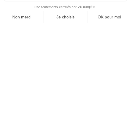
Agence digitale Strasbourg – Grand Est
18 avenue du général Castelnau – 67000 Strasbourg
+33 (0)3 67 29 01 30
Agence digitale Lille / Douai – Hauts de
France
Douai Trade Center – 100 rue Pierre Dubois – 59500 Douai
+33 (0)3 66 87 08 85