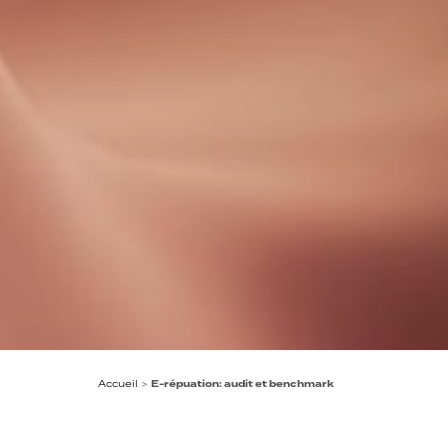
Accueil
>
E-répuation: audit et benchmark