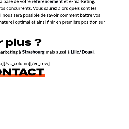
la base de votre
référencement
et
e-marketing
.
vos concurrents. Vous saurez alors quels sont les
 Il nous sera possible de savoir comment battre vos
naturel
optimal et ainsi finir en première position sur
 plus ?
arketing
à
Strasbourg
mais aussi à
Lille/Douai
.
 »][/vc_column][/vc_row]
ONTACT