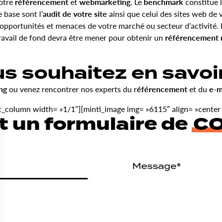
votre
référencement
et
webmarketing
. Le
benchmark
constitue 
 base sont l’
audit de votre site
ainsi que celui des sites web de 
s opportunités et menaces de votre marché ou secteur d’activité.
 travail de fond devra être mener pour obtenir un
référencement 
s souhaitez en savoir
ing
ou venez rencontrer nos experts du r
éférencement
et du
e-m
_column width= »1/1″][minti_image img= »6115″ align= »center
t un formulaire de
C