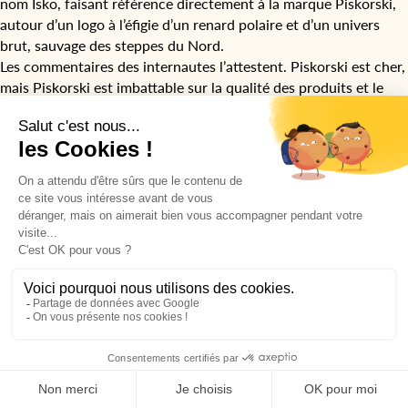
nom Isko, faisant référence directement à la marque Piskorski,
autour d’un logo à l’éfigie d’un renard polaire et d’un univers
brut, sauvage des steppes du Nord.
Les commentaires des internautes l’attestent. Piskorski est cher,
mais Piskorski est imbattable sur la qualité des produits et le
service proposé.
L’agence a ensuite édité un livre pour enfant racontant les
aventures de Isko – une force de la nature dans les steppes du
Nord, appuyant par ce biais encore plus l’appartenance à la
marque de sa clientèle, et la préférence au moment de choisir
ses pellets.
La marque Isko représente aujourd’hui près de 70% des ventes
de pellets distribués par Piskorski.