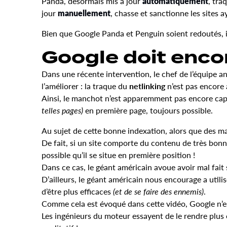
Panda, désormais mis à jour
automatiquement
, tra
jour
manuellement
, chasse et sanctionne les sites 
Bien que Google Panda et Penguin soient redoutés, il 
Google doit encore
Dans une récente intervention, le chef de l’équipe 
l’améliorer : la traque du
netlinking
n’est pas encore 
Ainsi, le manchot n’est apparemment pas encore capab
telles pages)
en première page, toujours possible.
Au sujet de cette bonne indexation, alors que des ma
De fait, si un site comporte du contenu de très bon
possible qu’il se situe en première position !
Dans ce cas, le géant américain avoue avoir mal fait s
D’ailleurs, le géant américain nous encourage a uti
d’être plus efficaces
(et de se faire des ennemis)
.
Comme cela est évoqué dans cette vidéo, Google n’es
Les ingénieurs du moteur essayent de le rendre plus 