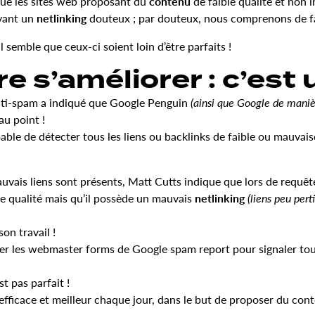
que les sites web proposant du
contenu
de faible qualité et non 
ayant un
netlinking
douteux ; par douteux, nous comprenons de fa
semble que ceux-ci soient loin d’être parfaits !
 s’améliorer : c’est u
anti-spam a indiqué que Google Penguin
(ainsi que Google de maniè
au point !
le de détecter tous les liens ou backlinks de faible ou mauvaise 
uvais liens sont présents, Matt Cutts indique que lors de requêt
ne qualité mais qu’il possède un mauvais
netlinking
(liens peu pert
on travail !
liser les webmaster forms de Google spam report pour signaler to
t pas parfait !
efficace et meilleur chaque jour, dans le but de proposer du cont