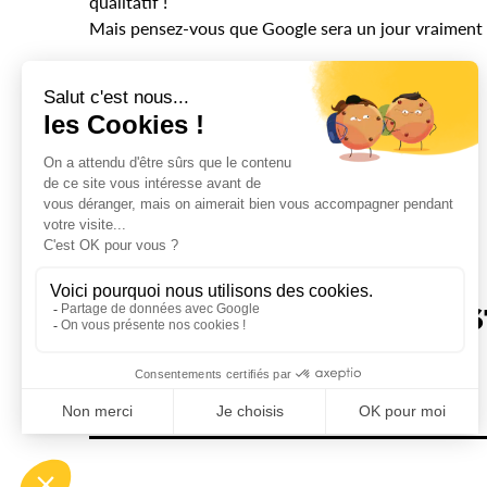
qualitatif !
Mais pensez-vous que Google sera un jour vraiment pa
Source :
Youtube | Google Webmaster Help
+Marc Buchlin
est l’auteur de cet article.
[fblike]
Tweeter
[/vc_column_text][/vc_column][/vc_row]
Ceci es