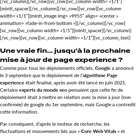
[/vc_column][/vc_row][vc_row][vc_column width= »1/1″]
[minti_spacer][/vc_column][/vc_row][vc_row][vc_column
width= »1/1″][minti_image img= »9955″ align= »center »
animation= »fade-in-from-bottom »][/vc_column][/vc_row]
[vc_row][vc_column width= »1/1″][minti_spacer][/vc_column]
[/vc_row][vc_row][vc_column width= »1/1″][vc_column_text]
Une vraie fin… jusqu’à la prochaine
mise à jour de page experience ?
Comme pour tous les déploiements officiels,
Google
a annoncé
le 3 septembre que le déploiement de l’
algorithme Page
experience
était finalisé, après avoir été lancé en juin 2021.
Certains
experts du monde seo
pensaient que cette fin de
déploiement était à mettre en relation avec la mise à jour (non
confirmée) de google du 1er septembre, mais Google a contredit
cette information.
Par conséquent, d’après le moteur de recherche, les
fluctuations et mouvements liés aux «
Core Web Vitals
» et