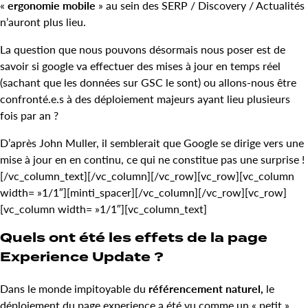
«
ergonomie mobile
» au sein des SERP / Discovery / Actualités
n’auront plus lieu.
La question que nous pouvons désormais nous poser est de
savoir si google va effectuer des mises à jour en temps réel
(sachant que les données sur GSC le sont) ou allons-nous être
confronté.e.s à des déploiement majeurs ayant lieu plusieurs
fois par an ?
D’après John Muller, il semblerait que Google se dirige vers une
mise à jour en en continu, ce qui ne constitue pas une surprise !
[/vc_column_text][/vc_column][/vc_row][vc_row][vc_column
width= »1/1″][minti_spacer][/vc_column][/vc_row][vc_row]
[vc_column width= »1/1″][vc_column_text]
Quels ont été les effets de la page
Experience Update ?
Dans le monde impitoyable du
référencement naturel,
le
déploiement du page experience a été vu comme un « petit »