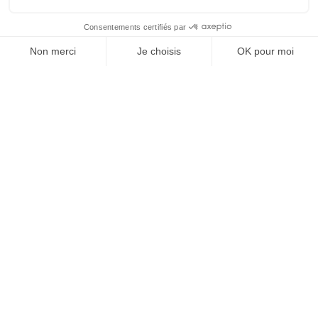
J’accepte les
conditions d’utilisation
de K4. En soumettant
ce formulaire, j’accepte que les informations saisies soient
exploitées pour permettre de me recontacter.
ENVOYER
Nous sommes leurs