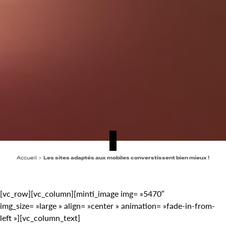
Accueil
>
Les sites adaptés aux mobiles converstissent bien mieux !
[vc_row][vc_column][minti_image img= »5470″
img_size= »large » align= »center » animation= »fade-in-from-
left »][vc_column_text]