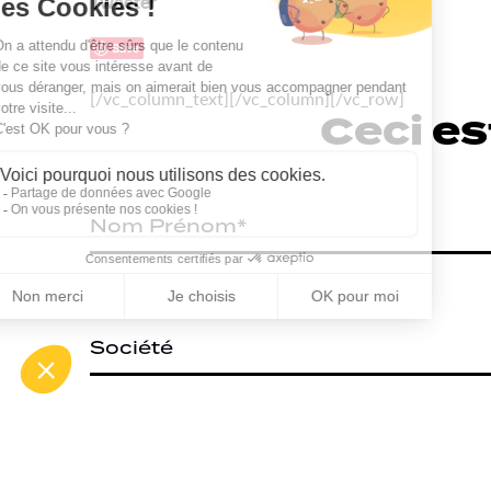
Tweeter
Save
[/vc_column_text][/vc_column][/vc_row]
Ceci es