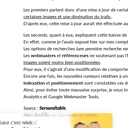
Les premiers parlent donc d’une mise à jour de cert
certaines images et une diminution du trafic
.
D’après eux, cette mise à jour aurait été effectuée 
Les seconds, quant à eux, expliquent cette baisse de 
En effet, comme je l’avais exposé hier sur mes comp
Les options de recherches
(une première recherche nat
Les
webmasters
et
référenceurs
ne soutenant pas l’
images soient moins bien positionnées
.
Pour eux, il s’agirait d’une modification de comport
Encore une fois, les nouvelles rumeurs relatives à u
indexation
et
positionnement
sont constatées ces d
Ainsi, pour éviter toute mauvaise surprise, je vous in
Analytics et Google Webmaster Tools.
Source :
Seroundtable
.
Marc Buchlin
est l’auteur de cet article.
[fblike]