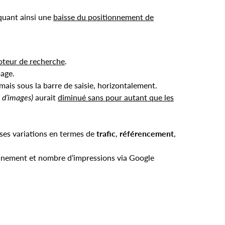
iquant ainsi une
baisse du positionnement de
oteur de recherche
.
page.
ais sous la barre de saisie, horizontalement.
 d’images)
aurait
diminué sans pour autant que les
uses variations en termes de
trafic
,
référencement
,
onnement et nombre d’impressions via Google