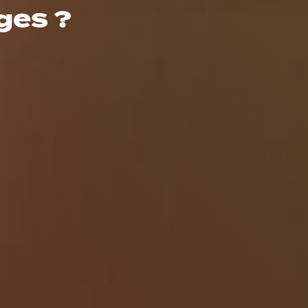
ges ?