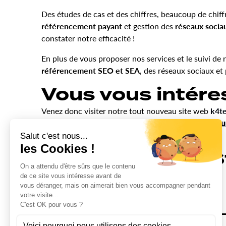
Des études de cas et des chiffres, beaucoup de chiff
référencement payant
et gestion des
réseaux socia
constater notre efficacité !
En plus de vous proposer nos services et le suivi de
référencement SEO et SEA
, des réseaux sociaux et
Vous vous intére
Venez donc visiter notre tout nouveau site web
k4te
marketing et de nos
agences web
basées à
Strasbou
[/vc_column_text][/vc_column][/vc_row]
Ceci es