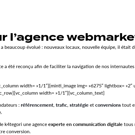
r l’agence webmarket
a beaucoup évolué : nouveaux locaux, nouvelle équipe, il était d
ite a été reconçu afin de faciliter la navigation de nos internaute
column width= »1/1″][minti_image img= »6275″ lightbox= »2″ url
vc_row][vc_column width= »1/1″][vc_column_text]
ndateurs :
référencement
,
trafic
,
stratégie
et
conversions
tout 
e.
 de k4tegori une agence
experte en communication digitale
tous 
otre conversion.