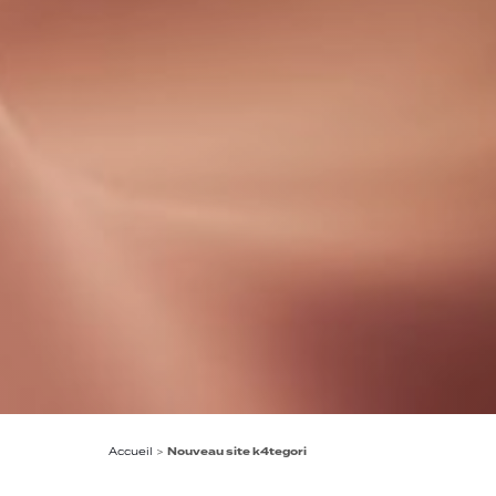
Accueil
>
Nouveau site k4tegori