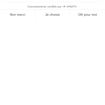
Nous sommes leurs
PARTENAIRES
Agence digitale Strasbourg – Grand Est
18 avenue du général Castelnau – 67000 Strasbourg