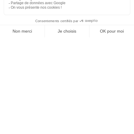
Optimiser son tunnel
d’achat sur mobile. Les 10
Commandements.
Posté le 31 août 2018
[vc_row][vc_column width= »1/1″][vc_column_text]Propulser
un site en version Responsive Design n’a rien de nouveau. Nous
réalisons des sites adaptés à l’expérience utilisateur […]
LIRE L'ARTICLE
Cyber week-end : quelles
actions webmarketing pour
réussir ?
Posté le 16 novembre 2018