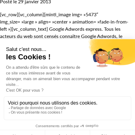
Posté le 29 janvier 2013
[vc_row][vc_column][minti_image img= »5473″
img_size= »large » align= »center » animation= »fade-in-from-
left »][vc_column_text] Google Adwords express. Tous les
acteurs du web sont censés connaître Google Adwords, le
programme […]
LIRE L'ARTICLE
50% des parents espionnent
leurs enfants sur Facebook !
Posté le 19 février 2013
[vc_row][vc_column][minti_image img= »5472″
img_size= »large » align= »center » animation= »fade-in-from-
left »][vc_column_text] Facebook : le réseau social Facebook est